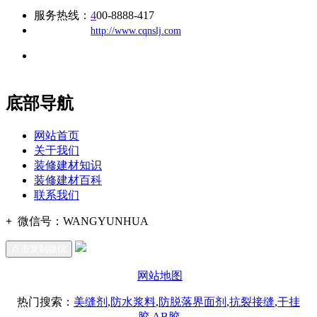
服务热线：
4
00-8888-417
公司
网址：
http://www.cqnslj.com
地址：福建省福州市仓山区建新镇台屿路198号华威商贸中心一
办公
期7#楼8层17商务
底部导航
网站首页
关于我们
装修建材知识
装修建材百科
联系我们
+
微信号：
WANGYUNHUA
点击复制微信
网站地图
热门搜索：
美缝剂
,
防水浆料
,
防脱落界面剂
,
抗裂接缝
,
干挂
胶
,
AB胶