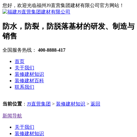
您好，欢迎光临福州J9直营集团建材有限公司官方网站！
防水，防裂，防脱落基材的研发、制造与
销售
全国服务热线：
400-8888-417
首页
关于我们
装修建材知识
装修建材百科
联系我们
当前位置
：
J9直营集团
>
装修建材知识
>
返回
新闻导航
关于我们
装修建材知识