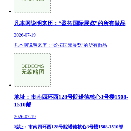
凡本网说明来历：“盈拓国际展览”的所有做品
2026-07-19
凡本网说明来历：“盈拓国际展览”的所有做品
地址：市南四环西128号院诺德核心3号楼1508-
1510邮
2026-07-19
地址：市南四环西128号院诺德核心3号楼1508-1510邮