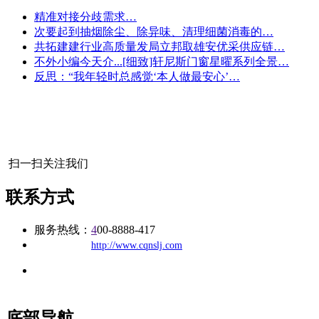
精准对接分歧需求…
次要起到抽烟除尘、除异味、清理细菌消毒的…
共拓建建行业高质量发局立邦取雄安优采供应链…
不外小编今天介...[细致]轩尼斯门窗星曜系列全景…
反思：“我年轻时总感觉‘本人做最安心’…
扫一扫关注我们
联系方式
服务热线：
4
00-8888-417
公司
网址：
http://www.cqnslj.com
地址：福建省福州市仓山区建新镇台屿路198号华威商贸中心一
办公
期7#楼8层17商务
底部导航